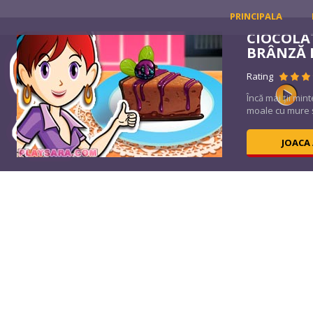
PRINCIPALA
CIOCOLA
BRÂNZĂ
Rating
ă
Încă mai ții min
moale cu mure și
JOACA