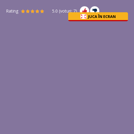
Rating
5.0
(voturi:
7
)
JUCA ÎN ECRAN