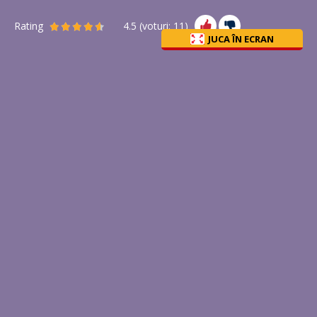
Rating
4.5
(voturi:
11
)
JUCA ÎN ECRAN