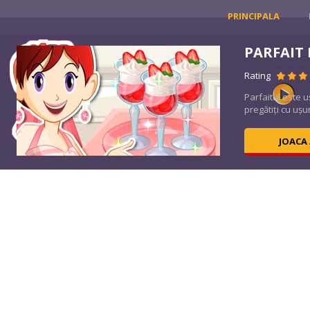
PRINCIPALA
PARFAIT
Rating
ții
Parfaitul este u
pregătiți cu ușur
JOACA