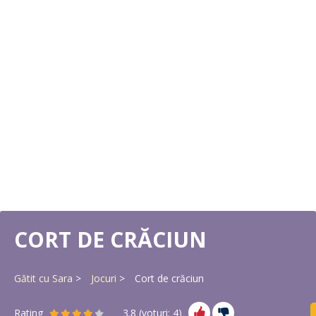
CORT DE CRĂCIUN
Gătit cu Sara
Jocuri
Cort de crăciun
Rating
3.8
(voturi:
4
)