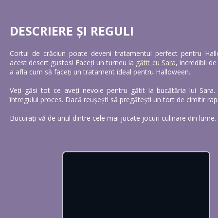
DESCRIERE ȘI REGULI
Cortul de crăciun poate deveni tratamentul perfect pentru Hallo
acest desert gustos! Faceți un turneu la
gătit cu Sara
, incredibil de
a afla cum să faceți un tratament ideal pentru Halloween.
Veți găsi tot ce aveți nevoie pentru gătit la bucătăria lui Sara
întregului proces. Dacă reușești să pregătești un tort de cimitir rap
Bucurați-vă de unul dintre cele mai jucate jocuri culinare din lume.