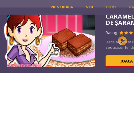
PRINCIPALA
NOI
TORT
PI
CARAMEL
DE ȘARA
Rating
eene
Dacă a existat 
seducător fel d
JOACA