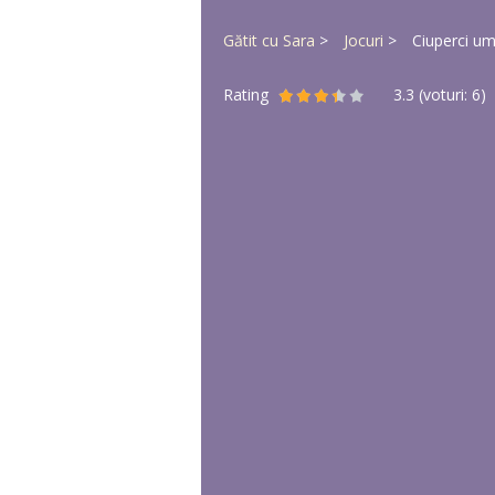
Gătit cu Sara
Jocuri
Ciuperci um
Rating
3.3
(voturi:
6
)