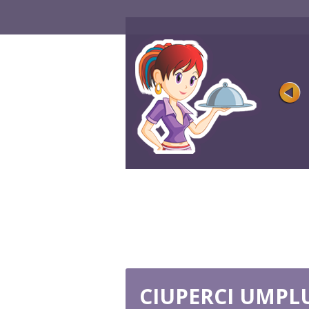
SPANAC ROTOLO
Rating
Jucat 6K
Vorbind despre ingredientele preferate,
doar câțiva oameni își vor ...
JOACA ACUM
CIUPERCI UMPL