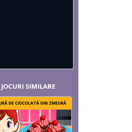
JOCURI SIMILARE
URĂ DE CIOCOLATĂ DIN ZMEURĂ