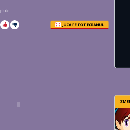
plute
JUCA PE TOT ECRANUL
ZME