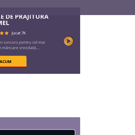
E DE PRAJITURĂ
MEL
Jucat 7K
un concurs pentru cel mai
e mâncare vreodată,...
 ACUM