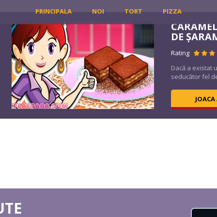
PRINCIPALA
NOI
TORT
PIZZA
CARAMEL
DE ȘARA
Rating
Dacă a existat 
seducător fel d
JOACA
UTE