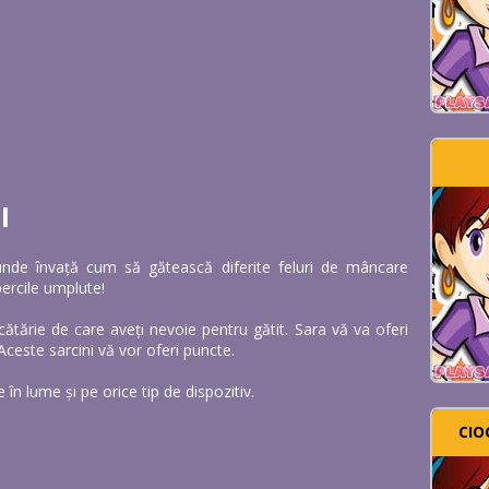
I
 unde învață cum să gătească diferite feluri de mâncare
percile umplute!
cătărie de care aveți nevoie pentru gătit. Sara vă va oferi
Aceste sarcini vă vor oferi puncte.
 în lume și pe orice tip de dispozitiv.
CIO