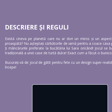
DESCRIERE ȘI REGULI
Există cineva pe planetă care nu ar dori un miros și un aspect
proaspătă? Nu așteptați sărbătorile de iarnă pentru a coace casa 
ți mâncărurile preferate la bucătăria lui Sara oricând! Jocul se 
tradițională a unei case de turtă dulce! Exact cum a făcut-o bunico
Bucurați-vă de jocul de gătit pentru fete cu un design super-realist
începe!