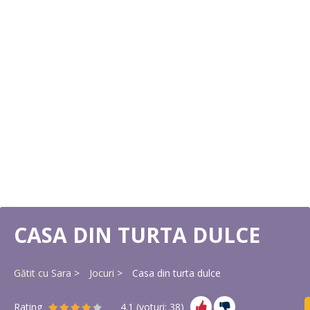
CASA DIN TURTA DULCE
Gătit cu Sara
Jocuri
Casa din turta dulce
Rating
4.1
(voturi:
38
)