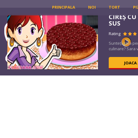
PRINCIPALA
NOI
TORT
PI
CIREȘ CU
SUS
Rating
ă
Sunteți gata p
culinare? Sara v
JOACA