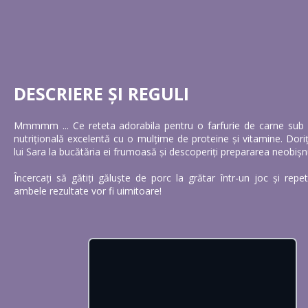
DESCRIERE ȘI REGULI
Mmmmm ... Ce reteta adorabila pentru o farfurie de carne sub
nutrițională excelentă cu o mulțime de proteine și vitamine. Doriți 
lui Sara la bucătăria ei frumoasă și descoperiți prepararea neobișnu
Încercați să gătiți găluște de porc la grătar într-un joc și repe
ambele rezultate vor fi uimitoare!