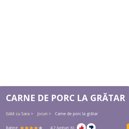
CARNE DE PORC LA GRĂTAR
Gătit cu Sara
Jocuri
Carne de porc la grătar
Rating
4.2
(voturi:
6
)