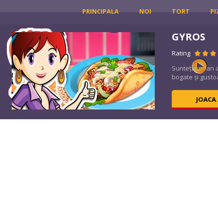
PRINCIPALA
NOI
TORT
PI
GYROS
Rating
l
Sunteți un fan 
bogate și gustoa
JOACA